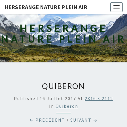
HERSERANGE NATURE PLEIN AIR
Togg
navig
HERSERANGE
NATURE PLEIN AIR
H.N.P.A.
QUIBERON
Published
16 Juillet 2017
At
2816 × 2112
In
Quiberon
← PRÉCÉDENT
/
SUIVANT →