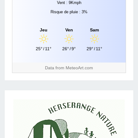
Vent : 9Kmph
Risque de pluie : 3%
Jeu
Ven
Sam
25°
/
11°
26°
/
9°
29°
/
11°
Data from
MeteoArt.com