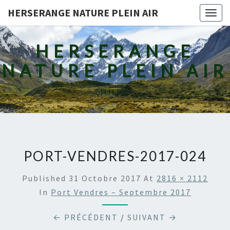
HERSERANGE NATURE PLEIN AIR
Togg
navig
HERSERANGE
NATURE PLEIN AIR
H.N.P.A.
PORT-VENDRES-2017-024
Published
31 Octobre 2017
At
2816 × 2112
In
Port Vendres – Septembre 2017
← PRÉCÉDENT
/
SUIVANT →