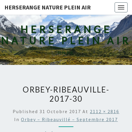
HERSERANGE NATURE PLEIN AIR
Togg
navig
HERSERANGE
NATURE PLEIN AIR
H.N.P.A.
ORBEY-RIBEAUVILLE-
2017-30
Published
31 Octobre 2017
At
2112 × 2816
In
Orbey – Ribeauvillé – Septembre 2017