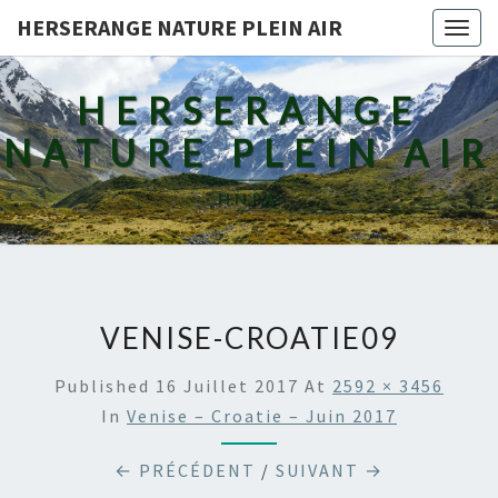
HERSERANGE NATURE PLEIN AIR
Togg
navig
HERSERANGE
NATURE PLEIN AIR
H.N.P.A.
VENISE-CROATIE09
Published
16 Juillet 2017
At
2592 × 3456
In
Venise – Croatie – Juin 2017
← PRÉCÉDENT
/
SUIVANT →