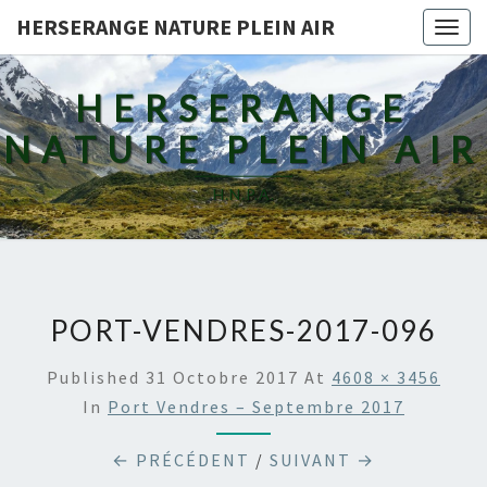
HERSERANGE NATURE PLEIN AIR
Togg
navig
HERSERANGE
NATURE PLEIN AIR
H.N.P.A.
PORT-VENDRES-2017-096
Published
31 Octobre 2017
At
4608 × 3456
In
Port Vendres – Septembre 2017
← PRÉCÉDENT
/
SUIVANT →