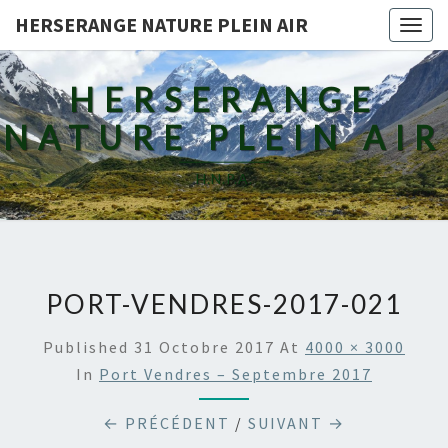
HERSERANGE NATURE PLEIN AIR
Togg
navig
HERSERANGE
NATURE PLEIN AIR
H.N.P.A.
PORT-VENDRES-2017-021
Published
31 Octobre 2017
At
4000 × 3000
In
Port Vendres – Septembre 2017
← PRÉCÉDENT
/
SUIVANT →