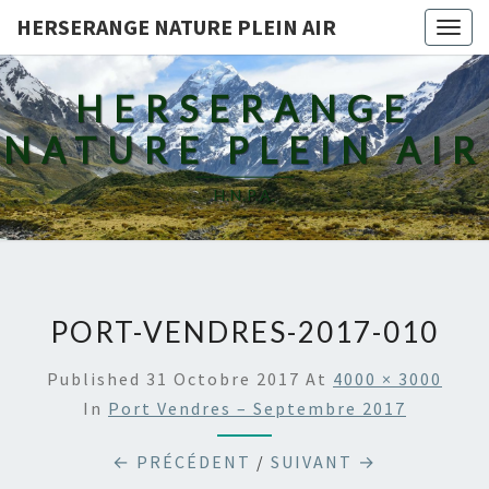
HERSERANGE NATURE PLEIN AIR
Togg
navig
HERSERANGE
NATURE PLEIN AIR
H.N.P.A.
PORT-VENDRES-2017-010
Published
31 Octobre 2017
At
4000 × 3000
In
Port Vendres – Septembre 2017
← PRÉCÉDENT
/
SUIVANT →