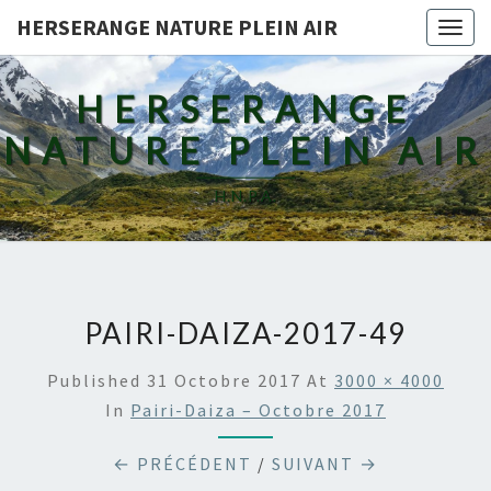
HERSERANGE NATURE PLEIN AIR
Togg
navig
HERSERANGE
NATURE PLEIN AIR
H.N.P.A.
PAIRI-DAIZA-2017-49
Published
31 Octobre 2017
At
3000 × 4000
In
Pairi-Daiza – Octobre 2017
← PRÉCÉDENT
/
SUIVANT →