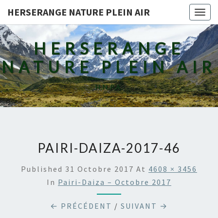
HERSERANGE NATURE PLEIN AIR
Togg
navig
HERSERANGE
NATURE PLEIN AIR
H.N.P.A.
PAIRI-DAIZA-2017-46
Published
31 Octobre 2017
At
4608 × 3456
In
Pairi-Daiza – Octobre 2017
← PRÉCÉDENT
/
SUIVANT →