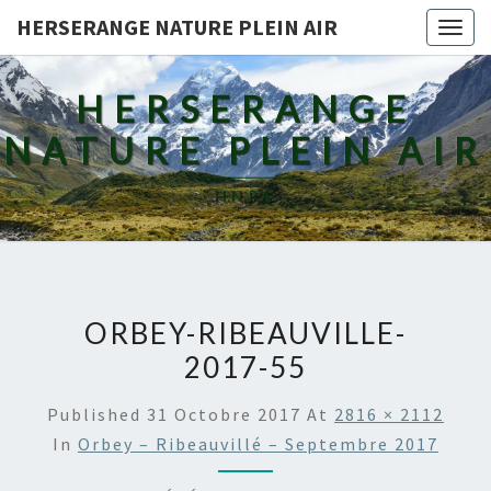
HERSERANGE NATURE PLEIN AIR
Togg
navig
HERSERANGE
NATURE PLEIN AIR
H.N.P.A.
ORBEY-RIBEAUVILLE-
2017-55
Published
31 Octobre 2017
At
2816 × 2112
In
Orbey – Ribeauvillé – Septembre 2017