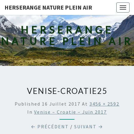
HERSERANGE NATURE PLEIN AIR
Togg
navig
HERSERANGE
NATURE PLEIN AIR
H.N.P.A.
VENISE-CROATIE25
Published
16 Juillet 2017
At
3456 × 2592
In
Venise – Croatie – Juin 2017
← PRÉCÉDENT
/
SUIVANT →