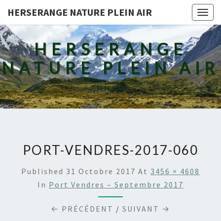
HERSERANGE NATURE PLEIN AIR
Togg
navig
HERSERANGE
NATURE PLEIN AIR
H.N.P.A.
PORT-VENDRES-2017-060
Published
31 Octobre 2017
At
3456 × 4608
In
Port Vendres – Septembre 2017
← PRÉCÉDENT
/
SUIVANT →