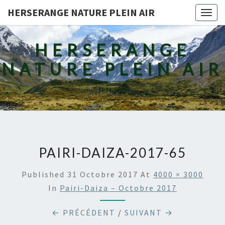
HERSERANGE NATURE PLEIN AIR
Togg
navig
HERSERANGE
NATURE PLEIN AIR
H.N.P.A.
PAIRI-DAIZA-2017-65
Published
31 Octobre 2017
At
4000 × 3000
In
Pairi-Daiza – Octobre 2017
← PRÉCÉDENT
/
SUIVANT →