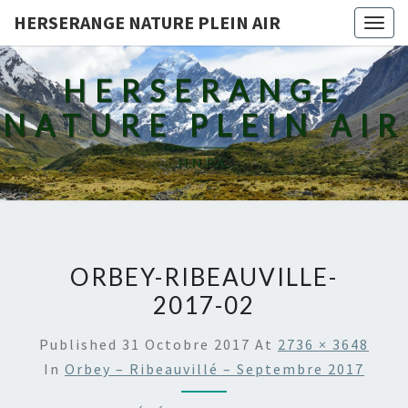
HERSERANGE NATURE PLEIN AIR
Togg
navig
HERSERANGE
NATURE PLEIN AIR
H.N.P.A.
ORBEY-RIBEAUVILLE-
2017-02
Published
31 Octobre 2017
At
2736 × 3648
In
Orbey – Ribeauvillé – Septembre 2017